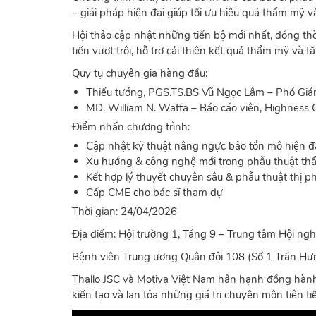
– giải pháp hiện đại giúp tối ưu hiệu quả thẩm mỹ 
Hội thảo cập nhật những tiến bộ mới nhất, đồng thời
tiến vượt trội, hỗ trợ cải thiện kết quả thẩm mỹ và
Quy tụ chuyên gia hàng đầu:
Thiếu tướng,
PGS.TS.BS
Vũ Ngọc Lâm – Phó Gi
MD. William N. Watfa – Báo cáo viên, Highness C
Điểm nhấn chương trình:
Cập nhật kỹ thuật nâng ngực bảo tồn mô hiện đ
Xu hướng & công nghệ mới trong phẫu thuật t
Kết hợp lý thuyết chuyên sâu & phẫu thuật thị p
Cấp CME cho bác sĩ tham dự
Thời gian: 24/04/2026
Địa điểm: Hội trường 1, Tầng 9 – Trung tâm Hội ngh
Bệnh viện Trung ương Quân đội 108 (Số 1 Trần Hưn
Thallo JSC và Motiva Việt Nam hân hạnh đồng hàn
kiến tạo và lan tỏa những giá trị chuyên môn tiên ti