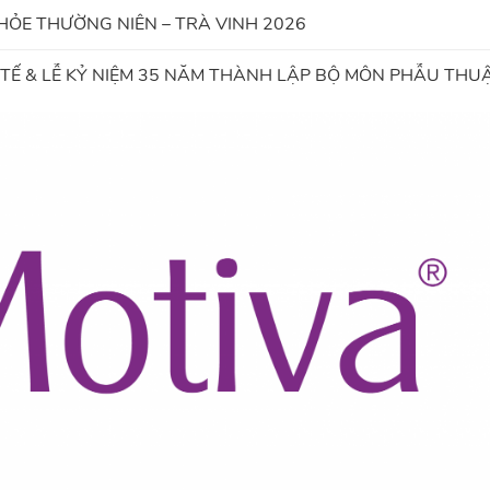
HỎE THƯỜNG NIÊN – TRÀ VINH 2026
TẾ & LỄ KỶ NIỆM 35 NĂM THÀNH LẬP BỘ MÔN PHẪU THU