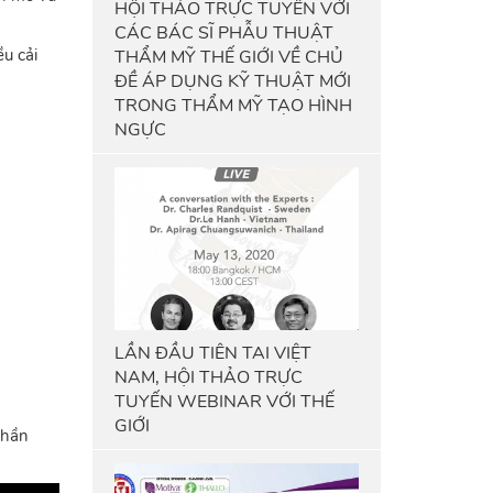
HỘI THẢO TRỰC TUYẾN VỚI
CÁC BÁC SĨ PHẪU THUẬT
ều cải
THẨM MỸ THẾ GIỚI VỀ CHỦ
ĐỀ ÁP DỤNG KỸ THUẬT MỚI
TRONG THẨM MỸ TẠO HÌNH
NGỰC
LẦN ĐẦU TIÊN TAI VIỆT
NAM, HỘI THẢO TRỰC
TUYẾN WEBINAR VỚI THẾ
GIỚI
phần