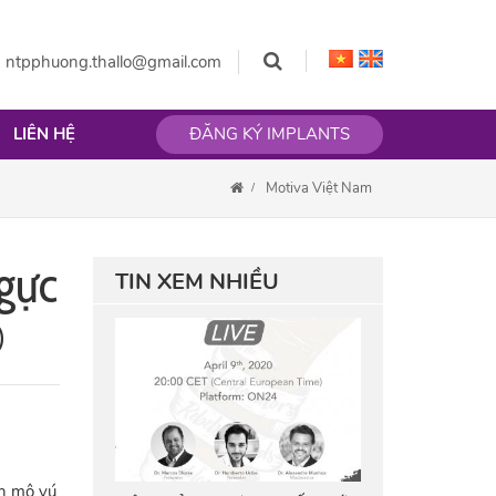
:
ntpphuong.thallo@gmail.com
LIÊN HỆ
ĐĂNG KÝ IMPLANTS
Motiva Việt Nam
gực
TIN XEM NHIỀU
®
ồn mô vú