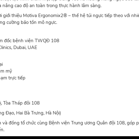
và nâng cao độ an toàn trong thực hành lâm sàng.
 giới thiệu Motiva Ergonomix2® – thế hệ túi ngực tiếp theo với nhi
 tăng cường bảo tồn mô ngực.
ám đốc bệnh viện TWQĐ 108
linics, Dubai, UAE
ại
hẩm mỹ
hạm trực tiếp
ị, Tòa Tháp đôi 108
g Đạo, Hai Bà Trưng, Hà Nội)
h và đồng tổ chức cùng Bệnh viện Trung ương Quân đội 108, góp 
ến.