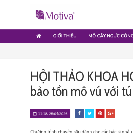
GIỚI THIỆU
MÔ CẤY NGỰC CÔNG
HỘI THẢO KHOA HỌ
bảo tồn mô vú với t
11:18, 25/04/2026
Chương trình chuyên sâu dành cho các bác sĩ phẫu