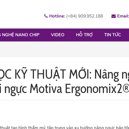
Hotline:
(+84) 909.952.188
Email
 NGHỆ NANO CHIP
VIDEO
HỖ TRỢ
TIN TỨC
C KỸ THUẬT MỚI: Nâng n
úi ngực Motiva Ergonomix2
 thuật tạo hình thẩm mỹ, tập trung vào xu hướng nâng ngực bảo t