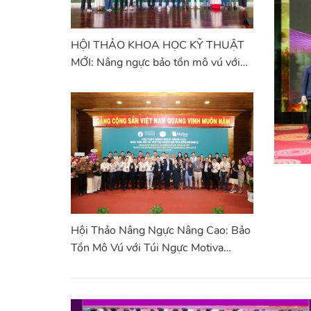
HỘI THẢO KHOA HỌC KỸ THUẬT
MỚI: Nâng ngực bảo tồn mô vú với
túi ngực Motiva Ergonomix2®
Hội Thảo Nâng Ngực Nâng Cao: Bảo
Tồn Mô Vú với Túi Ngực Motiva
Ergonomix2