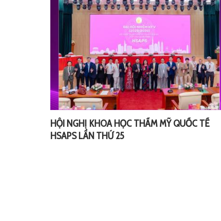
HỘI NGHỊ KHOA HỌC THẨM MỸ QUỐC TẾ
HSAPS LẦN THỨ 25