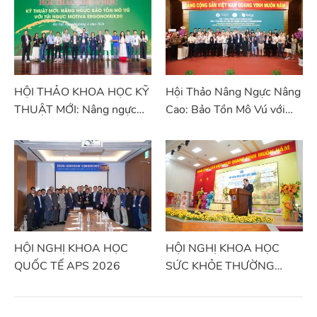
HỘI THẢO KHOA HỌC KỸ
Hội Thảo Nâng Ngực Nâng
THUẬT MỚI: Nâng ngực
Cao: Bảo Tồn Mô Vú với
bảo tồn mô vú với túi ngực
Túi Ngực Motiva
Motiva Ergonomix2®
Ergonomix2
HỘI NGHỊ KHOA HỌC
HỘI NGHỊ KHOA HỌC
QUỐC TẾ APS 2026
SỨC KHỎE THƯỜNG
NIÊN – TRÀ VINH 2026